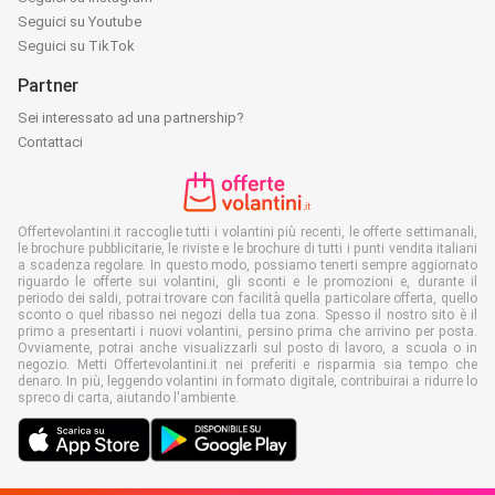
Seguici su Youtube
Seguici su TikTok
Partner
Sei interessato ad una partnership?
Contattaci
Offertevolantini.it raccoglie tutti i volantini più recenti, le offerte settimanali,
le brochure pubblicitarie, le riviste e le brochure di tutti i punti vendita italiani
a scadenza regolare. In questo modo, possiamo tenerti sempre aggiornato
riguardo le offerte sui volantini, gli sconti e le promozioni e, durante il
periodo dei saldi, potrai trovare con facilità quella particolare offerta, quello
sconto o quel ribasso nei negozi della tua zona. Spesso il nostro sito è il
primo a presentarti i nuovi volantini, persino prima che arrivino per posta.
Ovviamente, potrai anche visualizzarli sul posto di lavoro, a scuola o in
negozio. Metti Offertevolantini.it nei preferiti e risparmia sia tempo che
denaro. In più, leggendo volantini in formato digitale, contribuirai a ridurre lo
spreco di carta, aiutando l'ambiente.