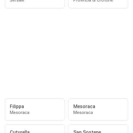
Sersale
Provincia di Crotone
Filippa
Mesoraca
Mesoraca
Mesoraca
Cuturella
San Sostene