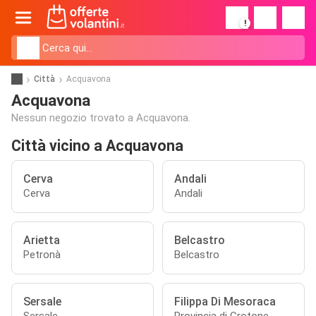
!
Città
Acquavona
Acquavona
Nessun negozio trovato a Acquavona.
Città vicino a Acquavona
Cerva
Andali
Cerva
Andali
Arietta
Belcastro
Petronà
Belcastro
Sersale
Filippa Di Mesoraca