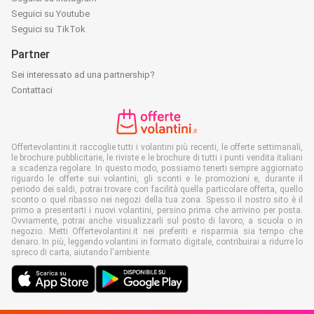
Seguici su Youtube
Seguici su TikTok
Partner
Sei interessato ad una partnership?
Contattaci
Offertevolantini.it raccoglie tutti i volantini più recenti, le offerte settimanali,
le brochure pubblicitarie, le riviste e le brochure di tutti i punti vendita italiani
a scadenza regolare. In questo modo, possiamo tenerti sempre aggiornato
riguardo le offerte sui volantini, gli sconti e le promozioni e, durante il
periodo dei saldi, potrai trovare con facilità quella particolare offerta, quello
sconto o quel ribasso nei negozi della tua zona. Spesso il nostro sito è il
primo a presentarti i nuovi volantini, persino prima che arrivino per posta.
Ovviamente, potrai anche visualizzarli sul posto di lavoro, a scuola o in
negozio. Metti Offertevolantini.it nei preferiti e risparmia sia tempo che
denaro. In più, leggendo volantini in formato digitale, contribuirai a ridurre lo
spreco di carta, aiutando l'ambiente.