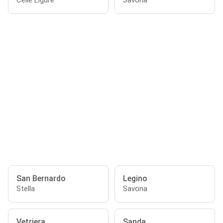
Celle Ligure
Savona
San Bernardo
Legino
Stella
Savona
Vetriera
Sanda