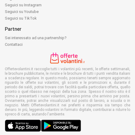
Seguici su Instagram
Seguici su Youtube
Seguici su TikTok
Partner
Sei interessato ad una partnership?
Contattaci
Offertevolantini.it raccoglie tutti i volantini più recenti, le offerte settimanali,
le brochure pubblicitarie, le riviste e le brochure di tutti i punti vendita italiani
a scadenza regolare. In questo modo, possiamo tenerti sempre aggiornato
riguardo le offerte sui volantini, gli sconti e le promozioni e, durante il
periodo dei saldi, potrai trovare con facilità quella particolare offerta, quello
sconto o quel ribasso nei negozi della tua zona. Spesso il nostro sito è il
primo a presentarti i nuovi volantini, persino prima che arrivino per posta.
Ovviamente, potrai anche visualizzarli sul posto di lavoro, a scuola o in
negozio. Metti Offertevolantini.it nei preferiti e risparmia sia tempo che
denaro. In più, leggendo volantini in formato digitale, contribuirai a ridurre lo
spreco di carta, aiutando l'ambiente.