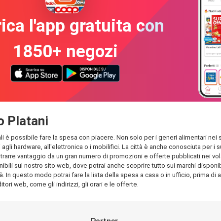
ica l'app gratuita con
1850+ negozi
o Platani
ali è possibile fare la spesa con piacere. Non solo per i generi alimentari nei s
 agli hardware, all'elettronica o i mobilifici. La città è anche conosciuta per
rarre vantaggio da un gran numero di promozioni e offerte pubblicati nei volant
ili sul nostro sito web, dove potrai anche scoprire tutto sui marchi disponibil
à. In questo modo potrai fare la lista della spesa a casa o in ufficio, prima di 
tori web, come gli indirizzi, gli orari e le offerte.