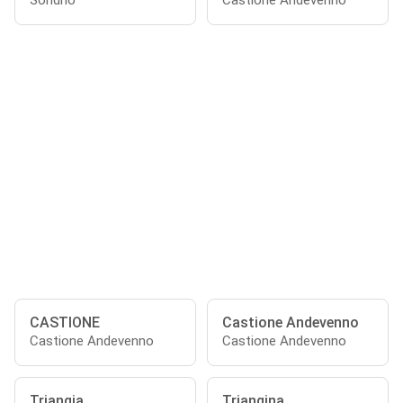
Sondrio
Castione Andevenno
CASTIONE
Castione Andevenno
Castione Andevenno
Castione Andevenno
Triangia
Triangina