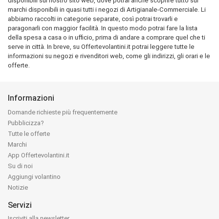
disponibili sul nostro sito web, dove potrai anche scoprire tutto sui
marchi disponibili in quasi tutti i negozi di Artigianale-Commerciale. Li
abbiamo raccolti in categorie separate, così potrai trovarli e
paragonarli con maggior facilità. In questo modo potrai fare la lista
della spesa a casa o in ufficio, prima di andare a comprare quel che ti
serve in città. In breve, su Offertevolantini.it potrai leggere tutte le
informazioni su negozi e rivenditori web, come gli indirizzi, gli orari e le
offerte.
Informazioni
Domande richieste più frequentemente
Pubblicizza?
Tutte le offerte
Marchi
App Offertevolantini.it
Su di noi
Aggiungi volantino
Notizie
Servizi
Iscriviti alla newsletter