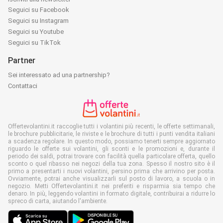
Seguici su Facebook
Seguici su Instagram
Seguici su Youtube
Seguici su TikTok
Partner
Sei interessato ad una partnership?
Contattaci
Offertevolantini.it raccoglie tutti i volantini più recenti, le offerte settimanali,
le brochure pubblicitarie, le riviste e le brochure di tutti i punti vendita italiani
a scadenza regolare. In questo modo, possiamo tenerti sempre aggiornato
riguardo le offerte sui volantini, gli sconti e le promozioni e, durante il
periodo dei saldi, potrai trovare con facilità quella particolare offerta, quello
sconto o quel ribasso nei negozi della tua zona. Spesso il nostro sito è il
primo a presentarti i nuovi volantini, persino prima che arrivino per posta.
Ovviamente, potrai anche visualizzarli sul posto di lavoro, a scuola o in
negozio. Metti Offertevolantini.it nei preferiti e risparmia sia tempo che
denaro. In più, leggendo volantini in formato digitale, contribuirai a ridurre lo
spreco di carta, aiutando l'ambiente.