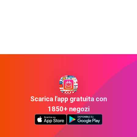
Scarica l'app gratuita con
1850+ negozi