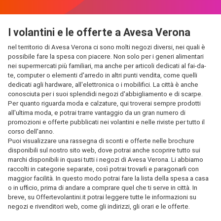
I volantini e le offerte a Avesa Verona
nel territorio di Avesa Verona ci sono molti negozi diversi, nei quali è
possibile fare la spesa con piacere. Non solo per i generi alimentari
nei supermercati più familiari, ma anche per articoli dedicati al fai-da-
te, computer o elementi d'arredo in altri punti vendita, come quelli
dedicati agli hardware, all'elettronica o i mobilifici. La città è anche
conosciuta per i suoi splendidi negozi d'abbigliamento e di scarpe.
Per quanto riguarda moda e calzature, qui troverai sempre prodotti
all'ultima moda, e potrai trarre vantaggio da un gran numero di
promozioni e offerte pubblicati nei volantini e nelle riviste per tutto il
corso dell'anno.
Puoi visualizzare una rassegna di sconti e offerte nelle brochure
disponibili sul nostro sito web, dove potrai anche scoprire tutto sui
marchi disponibili in quasi tutti i negozi di Avesa Verona. Li abbiamo
raccolti in categorie separate, così potrai trovarli e paragonarli con
maggior facilità. In questo modo potrai fare la lista della spesa a casa
o in ufficio, prima di andare a comprare quel che ti serve in città. In
breve, su Offertevolantini.it potrai leggere tutte le informazioni su
negozi e rivenditori web, come gli indirizzi, gli orari e le offerte.