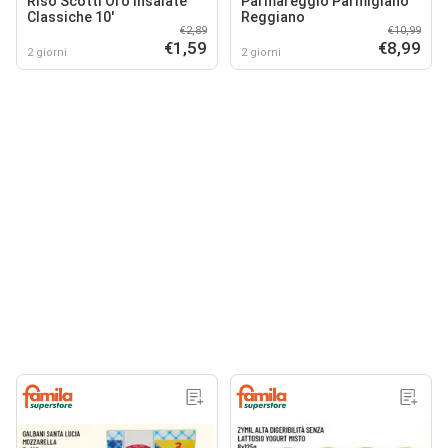
Riso Scotti Oro Insalate
Parmareggio Parmigiano
Classiche 10'
Reggiano
€2,89
€10,99
€1,59
€8,99
2 giorni
2 giorni