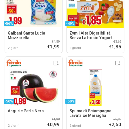
-56%
-49%
Galbani Santa Lucia
Zymil Alta Digeribilità
Mozzarella
Senza Lattosio Yogurt
€4,59
€3,65
Misto
€1,99
€1,85
2 giorni
2 giorni
-50%
-50%
Angurie Perla Nera
Spuma di Sciampagna
Lavatrice Marsiglia
€1,98
€5,20
€0,99
€2,60
2 giorni
2 giorni