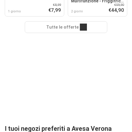
Multifunzione - Friggitrice
€8,99
€59,90
Ad Aria Digitale
€7,99
€44,90
1 giorno
2 giorni
Tutte le offerte
I tuoi negozi preferiti a Avesa Verona