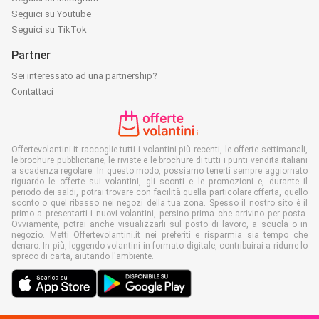
Seguici su Youtube
Seguici su TikTok
Partner
Sei interessato ad una partnership?
Contattaci
Offertevolantini.it raccoglie tutti i volantini più recenti, le offerte settimanali,
le brochure pubblicitarie, le riviste e le brochure di tutti i punti vendita italiani
a scadenza regolare. In questo modo, possiamo tenerti sempre aggiornato
riguardo le offerte sui volantini, gli sconti e le promozioni e, durante il
periodo dei saldi, potrai trovare con facilità quella particolare offerta, quello
sconto o quel ribasso nei negozi della tua zona. Spesso il nostro sito è il
primo a presentarti i nuovi volantini, persino prima che arrivino per posta.
Ovviamente, potrai anche visualizzarli sul posto di lavoro, a scuola o in
negozio. Metti Offertevolantini.it nei preferiti e risparmia sia tempo che
denaro. In più, leggendo volantini in formato digitale, contribuirai a ridurre lo
spreco di carta, aiutando l'ambiente.