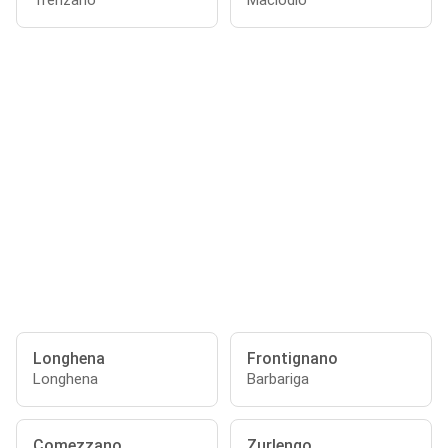
Trenzano
Maclodio
Longhena
Frontignano
Longhena
Barbariga
Comezzano
Zurlengo