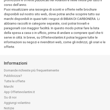
promozioni e offerte pubblicati nei volantini e nelle riviste per tutto il
corso dell'anno.
Puoi visualizzare una rassegna di sconti e offerte nelle brochure
disponibili sul nostro sito web, dove potrai anche scoprire tutto sui
marchi disponibili in quasi tutti i negozi di BIBAN DI CARBONERA. Li
abbiamo raccolti in categorie separate, così potrai trovarli e
paragonarli con maggior facilità. In questo modo potrai fare la lista
della spesa a casa o in ufficio, prima di andare a comprare quel che ti
serve in città. In breve, su Offertevolantini.it potrai leggere tutte le
informazioni su negozi e rivenditori web, come gli indirizzi, gli orari e le
offerte.
Informazioni
Domande richieste più frequentemente
Pubblicizza?
Tutte le offerte
Marchi
App Offertevolantini.it
Su di noi
Aggiungi volantino
Notizie