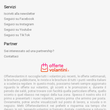
Servizi
Iscriviti alla newsletter
Seguici su Facebook
Seguici su Instagram
Seguici su Youtube
Seguici su TikTok
Partner
Sei interessato ad una partnership?
Contattaci
Offertevolantini.it raccoglie tutti i volantini più recenti, le offerte settimanali,
le brochure pubblicitarie, le riviste e le brochure di tutti i punti vendita italiani
a scadenza regolare. In questo modo, possiamo tenerti sempre aggiornato
riguardo le offerte sui volantini, gli sconti e le promozioni e, durante il
periodo dei saldi, potrai trovare con facilità quella particolare offerta, quello
sconto o quel ribasso nei negozi della tua zona. Spesso il nostro sito è il
primo a presentarti i nuovi volantini, persino prima che arrivino per posta.
Ovviamente, potrai anche visualizzarli sul posto di lavoro, a scuola o in
negozio. Metti Offertevolantini.it nei preferiti e risparmia sia tempo che
denaro. In più, leggendo volantini in formato digitale, contribuirai a ridurre lo