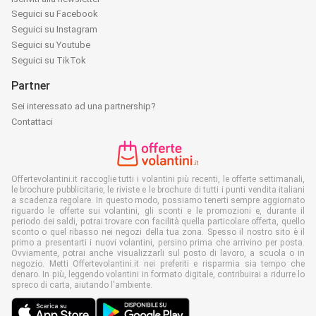
Seguici su Facebook
Seguici su Instagram
Seguici su Youtube
Seguici su TikTok
Partner
Sei interessato ad una partnership?
Contattaci
Offertevolantini.it raccoglie tutti i volantini più recenti, le offerte settimanali,
le brochure pubblicitarie, le riviste e le brochure di tutti i punti vendita italiani
a scadenza regolare. In questo modo, possiamo tenerti sempre aggiornato
riguardo le offerte sui volantini, gli sconti e le promozioni e, durante il
periodo dei saldi, potrai trovare con facilità quella particolare offerta, quello
sconto o quel ribasso nei negozi della tua zona. Spesso il nostro sito è il
primo a presentarti i nuovi volantini, persino prima che arrivino per posta.
Ovviamente, potrai anche visualizzarli sul posto di lavoro, a scuola o in
negozio. Metti Offertevolantini.it nei preferiti e risparmia sia tempo che
denaro. In più, leggendo volantini in formato digitale, contribuirai a ridurre lo
spreco di carta, aiutando l'ambiente.