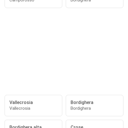
Camporosso
Bordighera
Vallecrosia
Bordighera
Vallecrosia
Bordighera
Bordighera alta
Crose