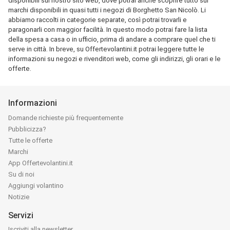
disponibili sul nostro sito web, dove potrai anche scoprire tutto sui
marchi disponibili in quasi tutti i negozi di Borghetto San Nicolò. Li
abbiamo raccolti in categorie separate, così potrai trovarli e
paragonarli con maggior facilità. In questo modo potrai fare la lista
della spesa a casa o in ufficio, prima di andare a comprare quel che ti
serve in città. In breve, su Offertevolantini.it potrai leggere tutte le
informazioni su negozi e rivenditori web, come gli indirizzi, gli orari e le
offerte.
Informazioni
Domande richieste più frequentemente
Pubblicizza?
Tutte le offerte
Marchi
App Offertevolantini.it
Su di noi
Aggiungi volantino
Notizie
Servizi
Iscriviti alla newsletter