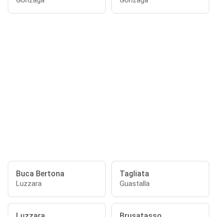
Gonzaga
Gonzaga
Buca Bertona
Tagliata
Luzzara
Guastalla
Luzzara
Brusatasso