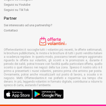
Seguici su Youtube
Seguici su TikTok
Partner
Sei interessato ad una partnership?
Contattaci
Offertevolantini.it raccoglie tutti i volantini più recenti, le offerte settimanali,
le brochure pubblicitarie, le riviste e le brochure di tutti i punti vendita italiani
a scadenza regolare. In questo modo, possiamo tenerti sempre aggiornato
riguardo le offerte sui volantini, gli sconti e le promozioni e, durante il
periodo dei saldi, potrai trovare con facilità quella particolare offerta, quello
sconto o quel ribasso nei negozi della tua zona. Spesso il nostro sito è il
primo a presentarti i nuovi volantini, persino prima che arrivino per posta.
Ovviamente, potrai anche visualizzarli sul posto di lavoro, a scuola o in
negozio. Metti Offertevolantini.it nei preferiti e risparmia sia tempo che
denaro. In più, leggendo volantini in formato digitale, contribuirai a ridurre lo
spreco di carta, aiutando l'ambiente.