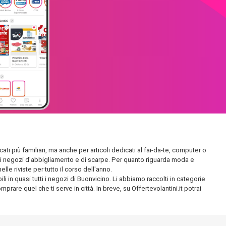
ati più familiari, ma anche per articoli dedicati al fai-da-te, computer o
endidi negozi d'abbigliamento e di scarpe. Per quanto riguarda moda e
le riviste per tutto il corso dell'anno.
i in quasi tutti i negozi di Buonvicino. Li abbiamo raccolti in categorie
prare quel che ti serve in città. In breve, su Offertevolantini.it potrai