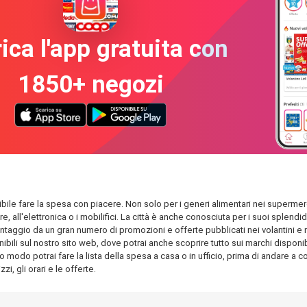
ica l'app gratuita con
1850+ negozi
sibile fare la spesa con piacere. Non solo per i generi alimentari nei supermerc
are, all'elettronica o i mobilifici. La città è anche conosciuta per i suoi spl
antaggio da un gran numero di promozioni e offerte pubblicati nei volantini e nel
bili sul nostro sito web, dove potrai anche scoprire tutto sui marchi disponibil
o modo potrai fare la lista della spesa a casa o in ufficio, prima di andare a com
i, gli orari e le offerte.