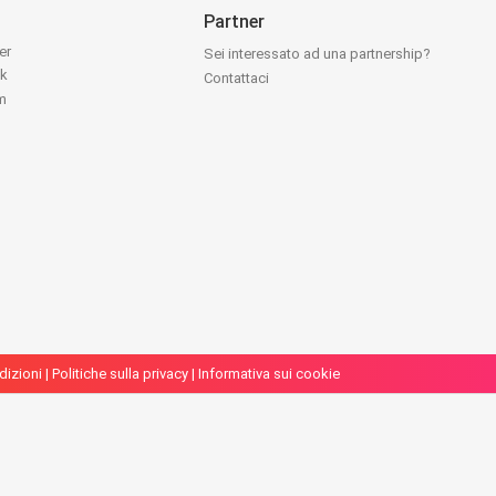
Partner
ter
Sei interessato ad una partnership?
ok
Contattaci
am
dizioni
|
Politiche sulla privacy
|
Informativa sui cookie