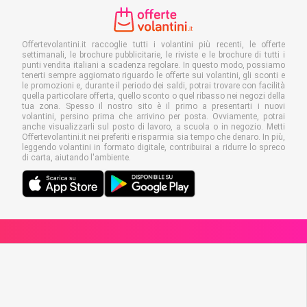
Offertevolantini.it raccoglie tutti i volantini più recenti, le offerte
settimanali, le brochure pubblicitarie, le riviste e le brochure di tutti i
punti vendita italiani a scadenza regolare. In questo modo, possiamo
tenerti sempre aggiornato riguardo le offerte sui volantini, gli sconti e
le promozioni e, durante il periodo dei saldi, potrai trovare con facilità
quella particolare offerta, quello sconto o quel ribasso nei negozi della
tua zona. Spesso il nostro sito è il primo a presentarti i nuovi
volantini, persino prima che arrivino per posta. Ovviamente, potrai
anche visualizzarli sul posto di lavoro, a scuola o in negozio. Metti
Offertevolantini.it nei preferiti e risparmia sia tempo che denaro. In più,
leggendo volantini in formato digitale, contribuirai a ridurre lo spreco
di carta, aiutando l'ambiente.