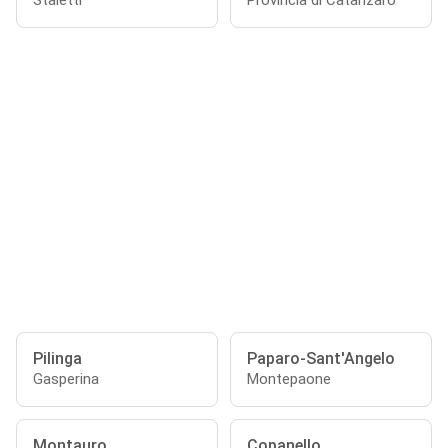
Stalettì
Provincia di Catanzaro
Pilinga
Paparo-Sant'Angelo
Gasperina
Montepaone
Montauro
Copanello