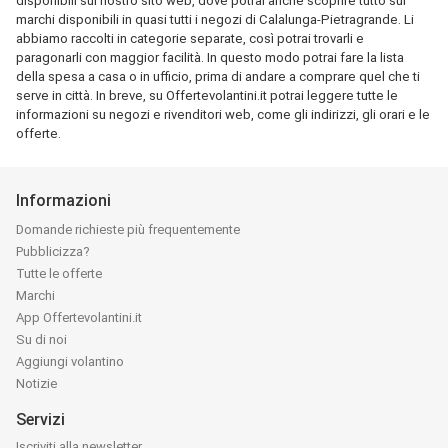
disponibili sul nostro sito web, dove potrai anche scoprire tutto sui
marchi disponibili in quasi tutti i negozi di Calalunga-Pietragrande. Li
abbiamo raccolti in categorie separate, così potrai trovarli e
paragonarli con maggior facilità. In questo modo potrai fare la lista
della spesa a casa o in ufficio, prima di andare a comprare quel che ti
serve in città. In breve, su Offertevolantini.it potrai leggere tutte le
informazioni su negozi e rivenditori web, come gli indirizzi, gli orari e le
offerte.
Informazioni
Domande richieste più frequentemente
Pubblicizza?
Tutte le offerte
Marchi
App Offertevolantini.it
Su di noi
Aggiungi volantino
Notizie
Servizi
Iscriviti alla newsletter