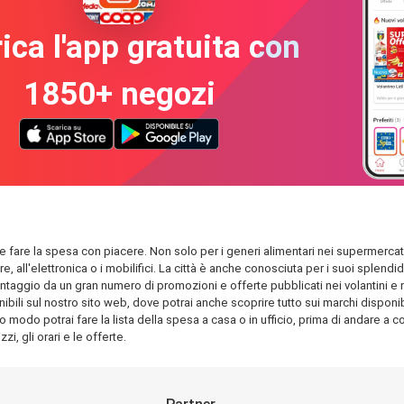
ica l'app gratuita con
1850+ negozi
ile fare la spesa con piacere. Non solo per i generi alimentari nei supermercati
are, all'elettronica o i mobilifici. La città è anche conosciuta per i suoi spl
antaggio da un gran numero di promozioni e offerte pubblicati nei volantini e nel
bili sul nostro sito web, dove potrai anche scoprire tutto sui marchi disponibil
o modo potrai fare la lista della spesa a casa o in ufficio, prima di andare a com
i, gli orari e le offerte.