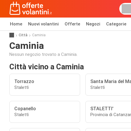
Home
Nuovi volantini
Offerte
Negozi
Categorie
Città
Caminia
Caminia
Nessun negozio trovato a Caminia.
Città vicino a Caminia
Torrazzo
Santa Maria del M
Stalettì
Stalettì
Copanello
STALETTI'
Stalettì
Provincia di Catanza