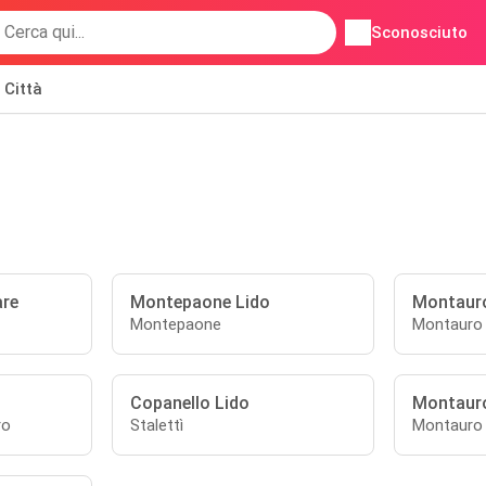
Sconosciuto
Città
are
Montepaone Lido
Montauro
Montepaone
Montauro
Copanello Lido
Montaur
ro
Stalettì
Montauro