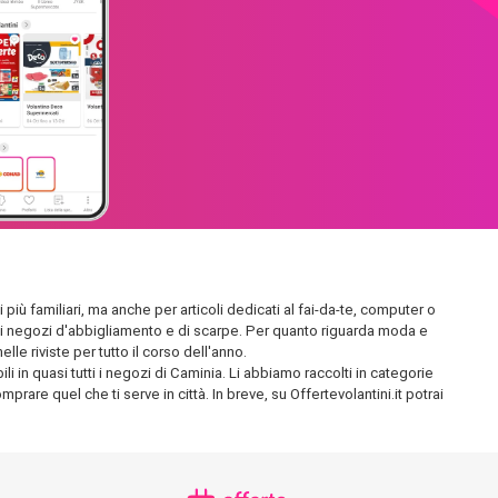
 più familiari, ma anche per articoli dedicati al fai-da-te, computer o
endidi negozi d'abbigliamento e di scarpe. Per quanto riguarda moda e
le riviste per tutto il corso dell'anno.
i in quasi tutti i negozi di Caminia. Li abbiamo raccolti in categorie
prare quel che ti serve in città. In breve, su Offertevolantini.it potrai