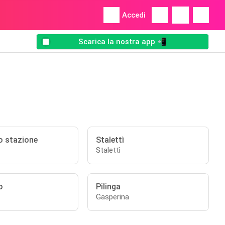
Accedi
Scarica la nostra app 📲
 stazione
Stalettì
Stalettì
o
Pilinga
Gasperina