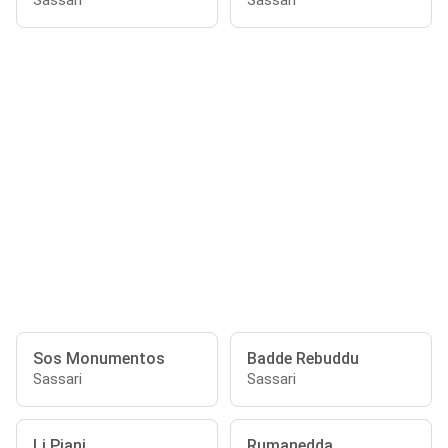
Sassari
Sassari
Sos Monumentos
Badde Rebuddu
Sassari
Sassari
Li Piani
Rumanedda