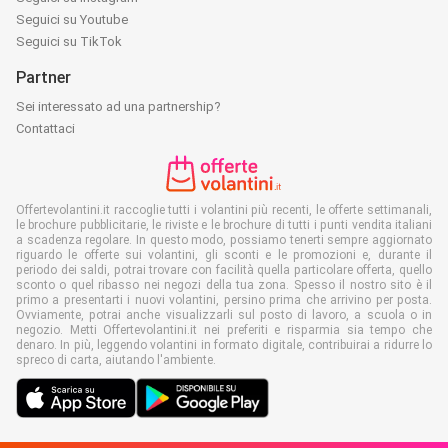
Seguici su Youtube
Seguici su TikTok
Partner
Sei interessato ad una partnership?
Contattaci
Offertevolantini.it raccoglie tutti i volantini più recenti, le offerte settimanali,
le brochure pubblicitarie, le riviste e le brochure di tutti i punti vendita italiani
a scadenza regolare. In questo modo, possiamo tenerti sempre aggiornato
riguardo le offerte sui volantini, gli sconti e le promozioni e, durante il
periodo dei saldi, potrai trovare con facilità quella particolare offerta, quello
sconto o quel ribasso nei negozi della tua zona. Spesso il nostro sito è il
primo a presentarti i nuovi volantini, persino prima che arrivino per posta.
Ovviamente, potrai anche visualizzarli sul posto di lavoro, a scuola o in
negozio. Metti Offertevolantini.it nei preferiti e risparmia sia tempo che
denaro. In più, leggendo volantini in formato digitale, contribuirai a ridurre lo
spreco di carta, aiutando l'ambiente.