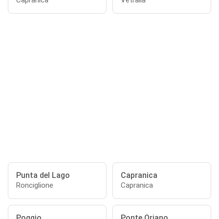
Capranica
Vetralla
Punta del Lago
Capranica
Ronciglione
Capranica
Poggio
Ponte Oriano