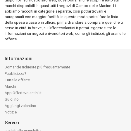
disponibili sul nostro sito web, dove potrai anche scoprire tutto sui
marchi disponibili in quasi tutti i negozi di Campo delle Macine. Li
abbiamo raccolti in categorie separate, così potrai trovarli e
paragonarli con maggior facilità. In questo modo potrai fare la lista
della spesa a casa o in ufficio, prima di andare a comprare quel che ti
serve in città. In breve, su Offertevolantini.it potrai leggere tutte le
informazioni su negozi e rivenditori web, come gli indirizzi, gli orari e le
offerte.
Informazioni
Domande richieste più frequentemente
Pubblicizza?
Tutte le offerte
Marchi
App Offertevolantini.it
Su di noi
Aggiungi volantino
Notizie
Servizi
Iscriviti alla newsletter