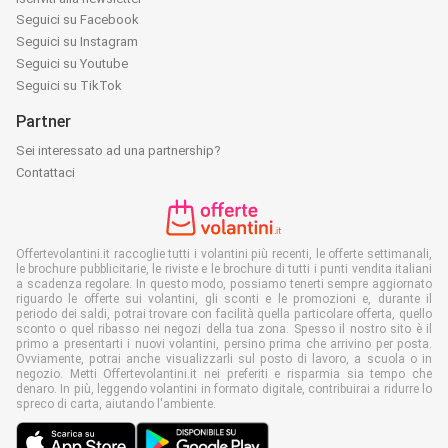
Seguici su Facebook
Seguici su Instagram
Seguici su Youtube
Seguici su TikTok
Partner
Sei interessato ad una partnership?
Contattaci
Offertevolantini.it raccoglie tutti i volantini più recenti, le offerte settimanali,
le brochure pubblicitarie, le riviste e le brochure di tutti i punti vendita italiani
a scadenza regolare. In questo modo, possiamo tenerti sempre aggiornato
riguardo le offerte sui volantini, gli sconti e le promozioni e, durante il
periodo dei saldi, potrai trovare con facilità quella particolare offerta, quello
sconto o quel ribasso nei negozi della tua zona. Spesso il nostro sito è il
primo a presentarti i nuovi volantini, persino prima che arrivino per posta.
Ovviamente, potrai anche visualizzarli sul posto di lavoro, a scuola o in
negozio. Metti Offertevolantini.it nei preferiti e risparmia sia tempo che
denaro. In più, leggendo volantini in formato digitale, contribuirai a ridurre lo
spreco di carta, aiutando l'ambiente.