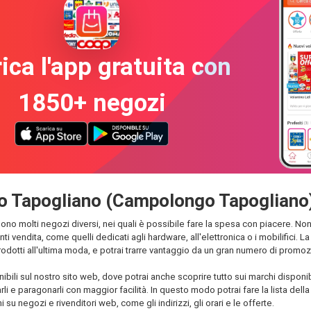
ica l'app gratuita con
1850+ negozi
ngo Tapogliano (Campolongo Tapogliano
 molti negozi diversi, nei quali è possibile fare la spesa con piacere. Non s
punti vendita, come quelli dedicati agli hardware, all'elettronica o i mobilifici
otti all'ultima moda, e potrai trarre vantaggio da un gran numero di promozioni
nibili sul nostro sito web, dove potrai anche scoprire tutto sui marchi dispo
rli e paragonarli con maggior facilità. In questo modo potrai fare la lista dell
ni su negozi e rivenditori web, come gli indirizzi, gli orari e le offerte.