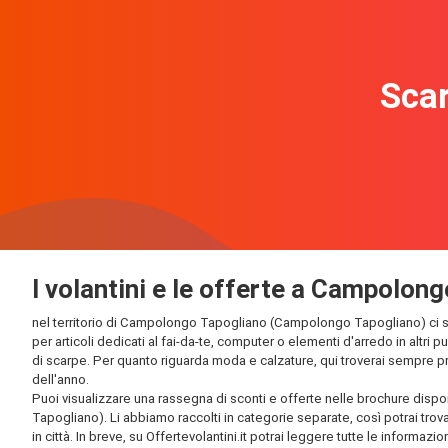
Scar
I volantini e le offerte a Campolo
nel territorio di Campolongo Tapogliano (Campolongo Tapogliano) ci sono
per articoli dedicati al fai-da-te, computer o elementi d'arredo in altri 
di scarpe. Per quanto riguarda moda e calzature, qui troverai sempre prod
dell'anno.
Puoi visualizzare una rassegna di sconti e offerte nelle brochure dispo
Tapogliano). Li abbiamo raccolti in categorie separate, così potrai trova
in città. In breve, su Offertevolantini.it potrai leggere tutte le informazio