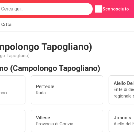
Sconosciuto
Città
mpolongo Tapogliano)
o Tapogliano).
ano (Campolongo Tapogliano)
Aiello Del
Perteole
Ente di d
ano
Ruda
regionale 
Villese
Joannis
Provincia di Gorizia
Aiello del F