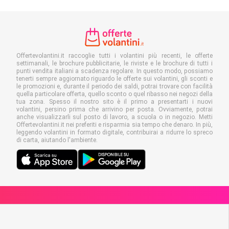
Offertevolantini.it raccoglie tutti i volantini più recenti, le offerte
settimanali, le brochure pubblicitarie, le riviste e le brochure di tutti i
punti vendita italiani a scadenza regolare. In questo modo, possiamo
tenerti sempre aggiornato riguardo le offerte sui volantini, gli sconti e
le promozioni e, durante il periodo dei saldi, potrai trovare con facilità
quella particolare offerta, quello sconto o quel ribasso nei negozi della
tua zona. Spesso il nostro sito è il primo a presentarti i nuovi
volantini, persino prima che arrivino per posta. Ovviamente, potrai
anche visualizzarli sul posto di lavoro, a scuola o in negozio. Metti
Offertevolantini.it nei preferiti e risparmia sia tempo che denaro. In più,
leggendo volantini in formato digitale, contribuirai a ridurre lo spreco
di carta, aiutando l'ambiente.