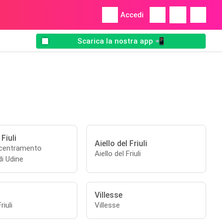
Accedi
Scarica la nostra app 📲
 Fiuli
Aiello del Friuli
ecentramento
Aiello del Friuli
di Udine
Villesse
riuli
Villesse