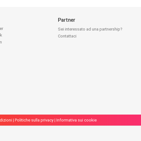
Partner
ter
Sei interessato ad una partnership?
ok
Contattaci
am
dizioni
|
Politiche sulla privacy
|
Informativa sui cookie