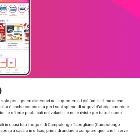
)
olo per i generi alimentari nei supermercati più familiari, ma anche
. La città è anche conosciuta per i suoi splendidi negozi d'abbigliamento e
 e offerte pubblicati nei volantini e nelle riviste per tutto il corso
nibili in quasi tutti i negozi di Campolongo Tapogliano (Campolongo
a spesa a casa o in ufficio, prima di andare a comprare quel che ti serve