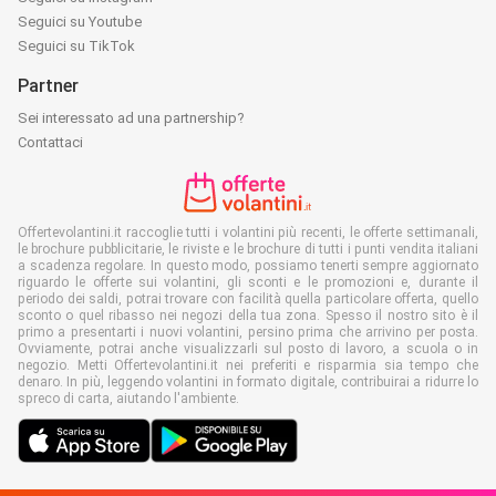
Seguici su Youtube
Seguici su TikTok
Partner
Sei interessato ad una partnership?
Contattaci
Offertevolantini.it raccoglie tutti i volantini più recenti, le offerte settimanali,
le brochure pubblicitarie, le riviste e le brochure di tutti i punti vendita italiani
a scadenza regolare. In questo modo, possiamo tenerti sempre aggiornato
riguardo le offerte sui volantini, gli sconti e le promozioni e, durante il
periodo dei saldi, potrai trovare con facilità quella particolare offerta, quello
sconto o quel ribasso nei negozi della tua zona. Spesso il nostro sito è il
primo a presentarti i nuovi volantini, persino prima che arrivino per posta.
Ovviamente, potrai anche visualizzarli sul posto di lavoro, a scuola o in
negozio. Metti Offertevolantini.it nei preferiti e risparmia sia tempo che
denaro. In più, leggendo volantini in formato digitale, contribuirai a ridurre lo
spreco di carta, aiutando l'ambiente.