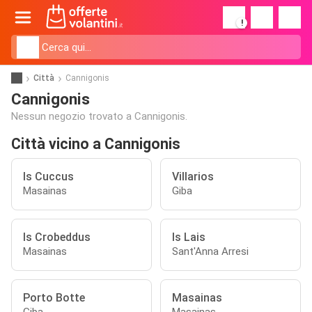
!
Città
Cannigonis
Cannigonis
Nessun negozio trovato a Cannigonis.
Città vicino a Cannigonis
Is Cuccus
Villarios
Masainas
Giba
Is Crobeddus
Is Lais
Masainas
Sant'Anna Arresi
Porto Botte
Masainas