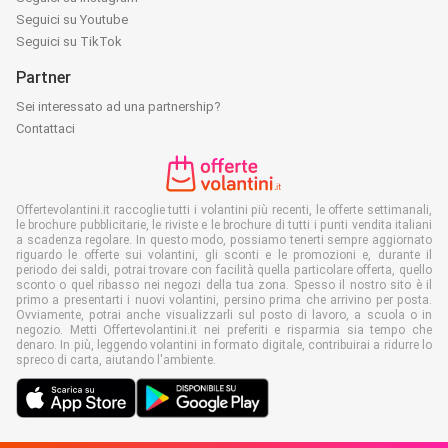
Seguici su Youtube
Seguici su TikTok
Partner
Sei interessato ad una partnership?
Contattaci
Offertevolantini.it raccoglie tutti i volantini più recenti, le offerte settimanali,
le brochure pubblicitarie, le riviste e le brochure di tutti i punti vendita italiani
a scadenza regolare. In questo modo, possiamo tenerti sempre aggiornato
riguardo le offerte sui volantini, gli sconti e le promozioni e, durante il
periodo dei saldi, potrai trovare con facilità quella particolare offerta, quello
sconto o quel ribasso nei negozi della tua zona. Spesso il nostro sito è il
primo a presentarti i nuovi volantini, persino prima che arrivino per posta.
Ovviamente, potrai anche visualizzarli sul posto di lavoro, a scuola o in
negozio. Metti Offertevolantini.it nei preferiti e risparmia sia tempo che
denaro. In più, leggendo volantini in formato digitale, contribuirai a ridurre lo
spreco di carta, aiutando l'ambiente.