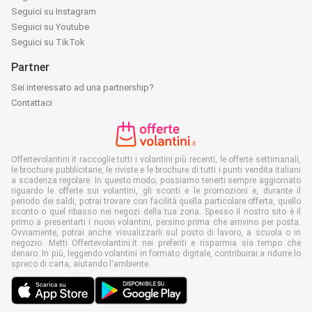
Seguici su Instagram
Seguici su Youtube
Seguici su TikTok
Partner
Sei interessato ad una partnership?
Contattaci
Offertevolantini.it raccoglie tutti i volantini più recenti, le offerte settimanali,
le brochure pubblicitarie, le riviste e le brochure di tutti i punti vendita italiani
a scadenza regolare. In questo modo, possiamo tenerti sempre aggiornato
riguardo le offerte sui volantini, gli sconti e le promozioni e, durante il
periodo dei saldi, potrai trovare con facilità quella particolare offerta, quello
sconto o quel ribasso nei negozi della tua zona. Spesso il nostro sito è il
primo a presentarti i nuovi volantini, persino prima che arrivino per posta.
Ovviamente, potrai anche visualizzarli sul posto di lavoro, a scuola o in
negozio. Metti Offertevolantini.it nei preferiti e risparmia sia tempo che
denaro. In più, leggendo volantini in formato digitale, contribuirai a ridurre lo
spreco di carta, aiutando l'ambiente.