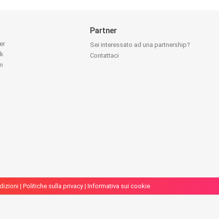
Partner
ter
Sei interessato ad una partnership?
ok
Contattaci
am
dizioni
|
Politiche sulla privacy
|
Informativa sui cookie