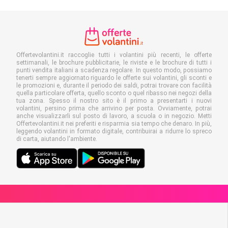
Offertevolantini.it raccoglie tutti i volantini più recenti, le offerte
settimanali, le brochure pubblicitarie, le riviste e le brochure di tutti i
punti vendita italiani a scadenza regolare. In questo modo, possiamo
tenerti sempre aggiornato riguardo le offerte sui volantini, gli sconti e
le promozioni e, durante il periodo dei saldi, potrai trovare con facilità
quella particolare offerta, quello sconto o quel ribasso nei negozi della
tua zona. Spesso il nostro sito è il primo a presentarti i nuovi
volantini, persino prima che arrivino per posta. Ovviamente, potrai
anche visualizzarli sul posto di lavoro, a scuola o in negozio. Metti
Offertevolantini.it nei preferiti e risparmia sia tempo che denaro. In più,
leggendo volantini in formato digitale, contribuirai a ridurre lo spreco
di carta, aiutando l'ambiente.