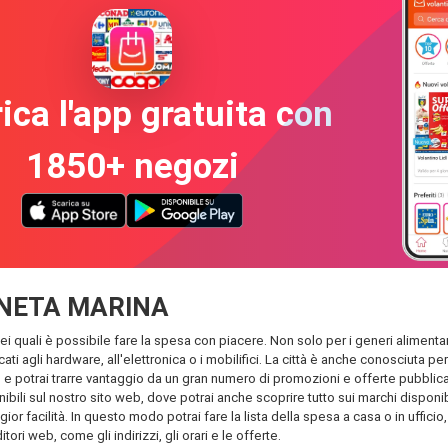
ica l'app gratuita con
1850+ negozi
LLANETA MARINA
quali è possibile fare la spesa con piacere. Non solo per i generi alimentari n
cati agli hardware, all'elettronica o i mobilifici. La città è anche conosciuta 
 potrai trarre vantaggio da un gran numero di promozioni e offerte pubblicati n
nibili sul nostro sito web, dove potrai anche scoprire tutto sui marchi dispo
ior facilità. In questo modo potrai fare la lista della spesa a casa o in ufficio
tori web, come gli indirizzi, gli orari e le offerte.