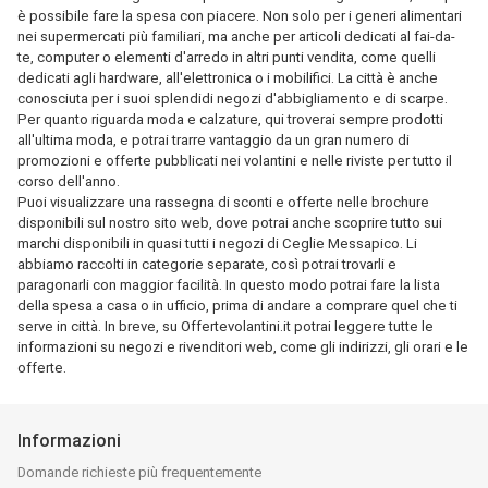
è possibile fare la spesa con piacere. Non solo per i generi alimentari
nei supermercati più familiari, ma anche per articoli dedicati al fai-da-
te, computer o elementi d'arredo in altri punti vendita, come quelli
dedicati agli hardware, all'elettronica o i mobilifici. La città è anche
conosciuta per i suoi splendidi negozi d'abbigliamento e di scarpe.
Per quanto riguarda moda e calzature, qui troverai sempre prodotti
all'ultima moda, e potrai trarre vantaggio da un gran numero di
promozioni e offerte pubblicati nei volantini e nelle riviste per tutto il
corso dell'anno.
Puoi visualizzare una rassegna di sconti e offerte nelle brochure
disponibili sul nostro sito web, dove potrai anche scoprire tutto sui
marchi disponibili in quasi tutti i negozi di Ceglie Messapico. Li
abbiamo raccolti in categorie separate, così potrai trovarli e
paragonarli con maggior facilità. In questo modo potrai fare la lista
della spesa a casa o in ufficio, prima di andare a comprare quel che ti
serve in città. In breve, su Offertevolantini.it potrai leggere tutte le
informazioni su negozi e rivenditori web, come gli indirizzi, gli orari e le
offerte.
Informazioni
Domande richieste più frequentemente