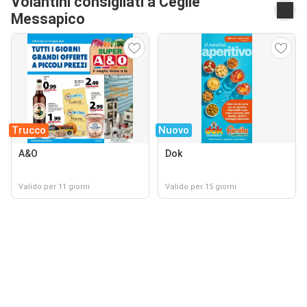
Volantini consigliati a Ceglie
Messapico
Trucco
Nuovo
A&O
Dok
Valido per 11 giorni
Valido per 15 giorni