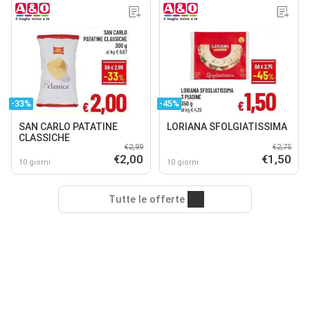
-33%
-45%
SAN CARLO PATATINE
LORIANA SFOLGIATISSIMA
CLASSICHE
€2,99
€2,75
€2,00
€1,50
10 giorni
10 giorni
Tutte le offerte