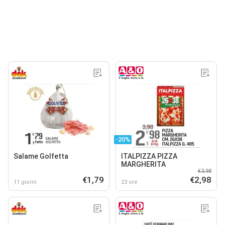
-20%
Salame Golfetta
ITALPIZZA PIZZA
MARGHERITA
€3,98
€1,79
€2,98
11 giorni
23 ore