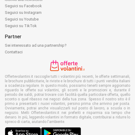
Seguici su Facebook
Seguici su Instagram
Seguici su Youtube
Seguici su TikTok
Partner
Sei interessato ad una partnership?
Contattaci
Offertevolantini.it raccoglie tutti i volantini più recenti, le offerte settimanali,
le brochure pubblicitarie, le riviste e le brochure di tutti i punti vendita italiani
a scadenza regolare. In questo modo, possiamo tenerti sempre aggiornato
riguardo le offerte sui volantini, gli sconti e le promozioni e, durante il
periodo dei saldi, potrai trovare con facilità quella particolare offerta, quello
sconto o quel ribasso nei negozi della tua zona. Spesso il nostro sito è il
primo a presentarti i nuovi volantini, persino prima che arrivino per posta.
Ovviamente, potrai anche visualizzarli sul posto di lavoro, a scuola o in
negozio. Metti Offertevolantini.it nei preferiti e risparmia sia tempo che
denaro. In più, leggendo volantini in formato digitale, contribuirai a ridurre lo
spreco di carta, aiutando l'ambiente.