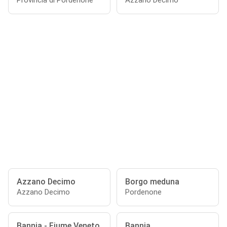
Provincia di Pordenone
Azzano Decimo
Azzano Decimo
Borgo meduna
Azzano Decimo
Pordenone
Bannia - Fiume Veneto
Bannia