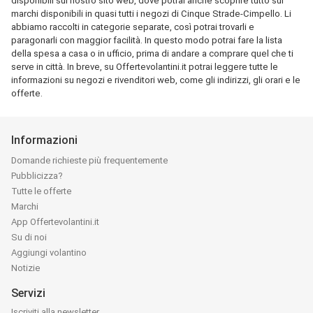
disponibili sul nostro sito web, dove potrai anche scoprire tutto sui
marchi disponibili in quasi tutti i negozi di Cinque Strade-Cimpello. Li
abbiamo raccolti in categorie separate, così potrai trovarli e
paragonarli con maggior facilità. In questo modo potrai fare la lista
della spesa a casa o in ufficio, prima di andare a comprare quel che ti
serve in città. In breve, su Offertevolantini.it potrai leggere tutte le
informazioni su negozi e rivenditori web, come gli indirizzi, gli orari e le
offerte.
Informazioni
Domande richieste più frequentemente
Pubblicizza?
Tutte le offerte
Marchi
App Offertevolantini.it
Su di noi
Aggiungi volantino
Notizie
Servizi
Iscriviti alla newsletter