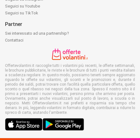
Seguici su Youtube
Seguici su TikTok
Partner
Sei interessato ad una partnership?
Contattaci
Offertevolantini.it raccoglie tutti i volantini più recenti, le offerte settimanali,
le brochure pubblicitarie, le riviste e le brochure di tutti i punti vendita italiani
a scadenza regolare. In questo modo, possiamo tenerti sempre aggiornato
riguardo le offerte sui volantini, gli sconti e le promozioni e, durante il
periodo dei saldi, potrai trovare con facilità quella particolare offerta, quello
sconto o quel ribasso nei negozi della tua zona. Spesso il nostro sito è il
primo a presentarti i nuovi volantini, persino prima che arrivino per posta.
Ovviamente, potrai anche visualizzarli sul posto di lavoro, a scuola o in
negozio. Metti Offertevolantini.it nei preferiti e risparmia sia tempo che
denaro. In più, leggendo volantini in formato digitale, contribuirai a ridurre lo
spreco di carta, aiutando l'ambiente.