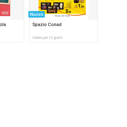
Nuovo
ola
Spazio Conad
Valido per 12 giorni