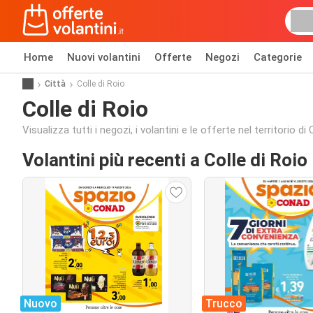
Home
Nuovi volantini
Offerte
Negozi
Categorie
Città
Colle di Roio
Colle di Roio
Visualizza tutti i negozi, i volantini e le offerte nel territorio di 
Volantini più recenti a Colle di Roio
Nuovo
Trucco