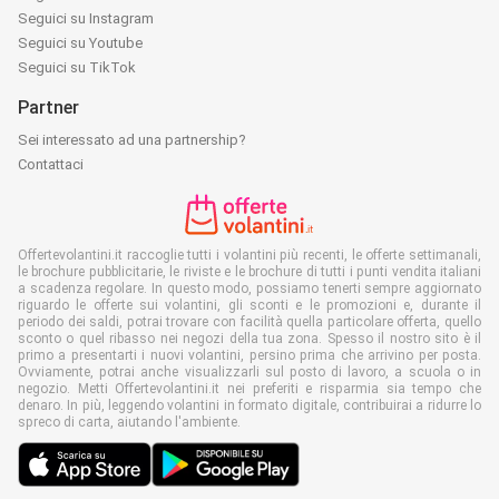
Seguici su Instagram
Seguici su Youtube
Seguici su TikTok
Partner
Sei interessato ad una partnership?
Contattaci
Offertevolantini.it raccoglie tutti i volantini più recenti, le offerte settimanali,
le brochure pubblicitarie, le riviste e le brochure di tutti i punti vendita italiani
a scadenza regolare. In questo modo, possiamo tenerti sempre aggiornato
riguardo le offerte sui volantini, gli sconti e le promozioni e, durante il
periodo dei saldi, potrai trovare con facilità quella particolare offerta, quello
sconto o quel ribasso nei negozi della tua zona. Spesso il nostro sito è il
primo a presentarti i nuovi volantini, persino prima che arrivino per posta.
Ovviamente, potrai anche visualizzarli sul posto di lavoro, a scuola o in
negozio. Metti Offertevolantini.it nei preferiti e risparmia sia tempo che
denaro. In più, leggendo volantini in formato digitale, contribuirai a ridurre lo
spreco di carta, aiutando l'ambiente.