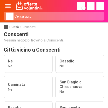
!
Città
Conscenti
Conscenti
Nessun negozio trovato a Conscenti.
Città vicino a Conscenti
Ne
Castello
Ne
Ne
San Biagio di
Caminata
Chiesanuova
Ne
Ne
Razeto
Sambuceto