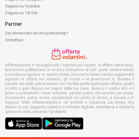
Seguici su Youtube
Seguici su TikTok
Partner
Sei interessato ad una partnership?
Contattaci
Offertevolantini.it raccoglie tutti i volantini più recenti, le offerte settimanali,
le brochure pubblicitarie, le riviste e le brochure di tutti i punti vendita italiani
a scadenza regolare. In questo modo, possiamo tenerti sempre aggiornato
riguardo le offerte sui volantini, gli sconti e le promozioni e, durante il
periodo dei saldi, potrai trovare con facilità quella particolare offerta, quello
sconto o quel ribasso nei negozi della tua zona. Spesso il nostro sito è il
primo a presentarti i nuovi volantini, persino prima che arrivino per posta.
Ovviamente, potrai anche visualizzarli sul posto di lavoro, a scuola o in
negozio. Metti Offertevolantini.it nei preferiti e risparmia sia tempo che
denaro. In più, leggendo volantini in formato digitale, contribuirai a ridurre lo
spreco di carta, aiutando l'ambiente.