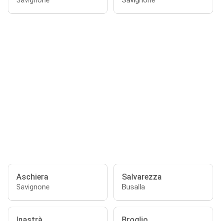
Savignone
Savignone
Aschiera
Salvarezza
Savignone
Busalla
Inastrà
Broglio