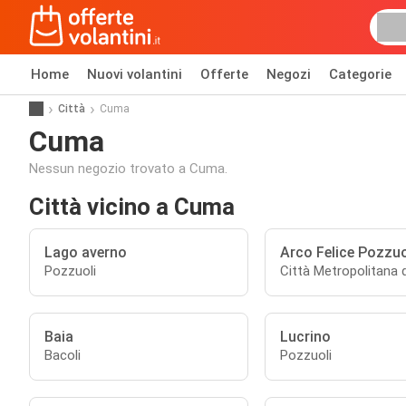
Home
Nuovi volantini
Offerte
Negozi
Categorie
Città
Cuma
Cuma
Nessun negozio trovato a Cuma.
Città vicino a Cuma
Lago averno
Arco Felice Pozzuo
Pozzuoli
Città Metropolitana d
Baia
Lucrino
Bacoli
Pozzuoli