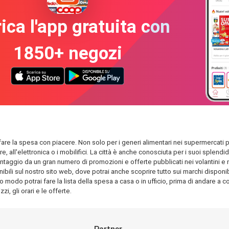
ica l'app gratuita con
1850+ negozi
 fare la spesa con piacere. Non solo per i generi alimentari nei supermercati pi
are, all'elettronica o i mobilifici. La città è anche conosciuta per i suoi spl
antaggio da un gran numero di promozioni e offerte pubblicati nei volantini e nel
bili sul nostro sito web, dove potrai anche scoprire tutto sui marchi disponibil
o modo potrai fare la lista della spesa a casa o in ufficio, prima di andare a com
i, gli orari e le offerte.