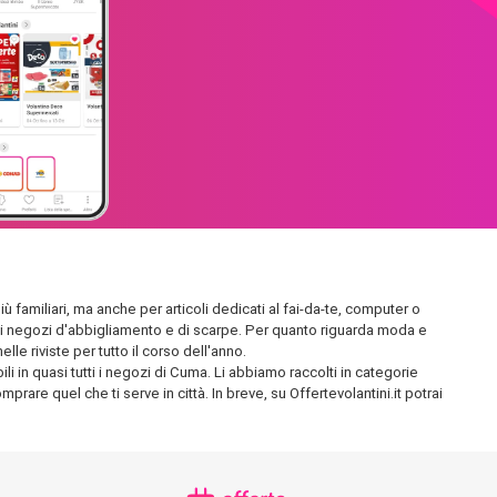
ù familiari, ma anche per articoli dedicati al fai-da-te, computer o
endidi negozi d'abbigliamento e di scarpe. Per quanto riguarda moda e
le riviste per tutto il corso dell'anno.
i in quasi tutti i negozi di Cuma. Li abbiamo raccolti in categorie
prare quel che ti serve in città. In breve, su Offertevolantini.it potrai