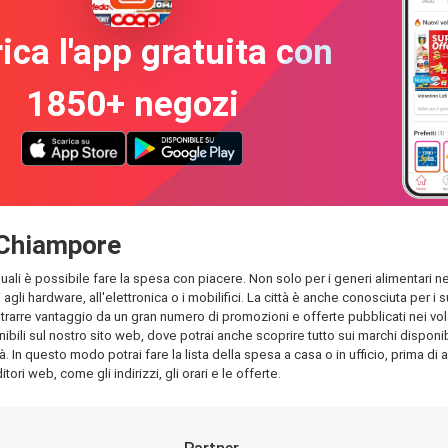
ica l'app gratuita con
1850+ negozi
i Chiampore
quali è possibile fare la spesa con piacere. Non solo per i generi alimentari nei
 agli hardware, all'elettronica o i mobilifici. La città è anche conosciuta per
rarre vantaggio da un gran numero di promozioni e offerte pubblicati nei volant
bili sul nostro sito web, dove potrai anche scoprire tutto sui marchi disponibil
à. In questo modo potrai fare la lista della spesa a casa o in ufficio, prima di 
tori web, come gli indirizzi, gli orari e le offerte.