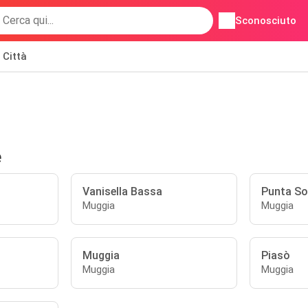
Sconosciuto
Città
e
n
Vanisella Bassa
Punta Sot
Muggia
Muggia
Muggia
Piasò
Muggia
Muggia