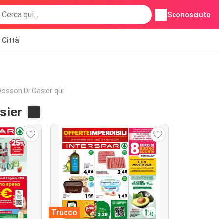
Sconosciuto
Città
i Dosson Di Casier qui
sier
Trucco