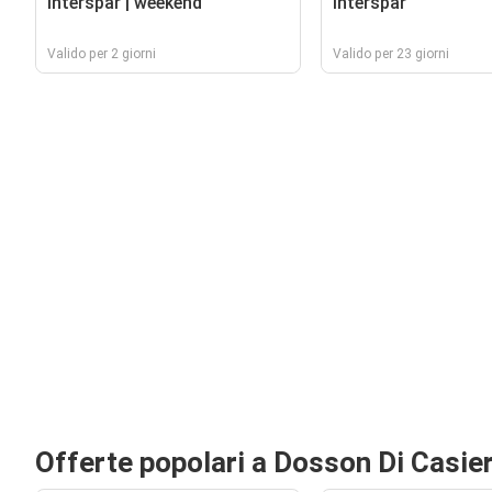
Interspar | weekend
Interspar
Valido per 2 giorni
Valido per 23 giorni
Offerte popolari a Dosson Di Casie