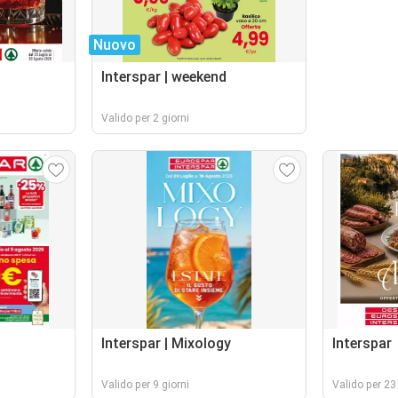
Nuovo
Interspar | weekend
Valido per 2 giorni
Interspar | Mixology
Interspar
Valido per 9 giorni
Valido per 23 