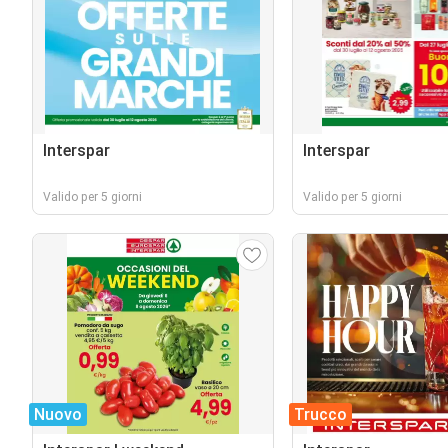
Interspar
Interspar
Valido per 5 giorni
Valido per 5 giorni
Nuovo
Trucco