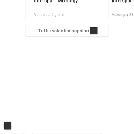
Interspar | Mixology
Interspar
Valido per 9 giorni
Valido per 23 
Tutti i volantini popolari
r