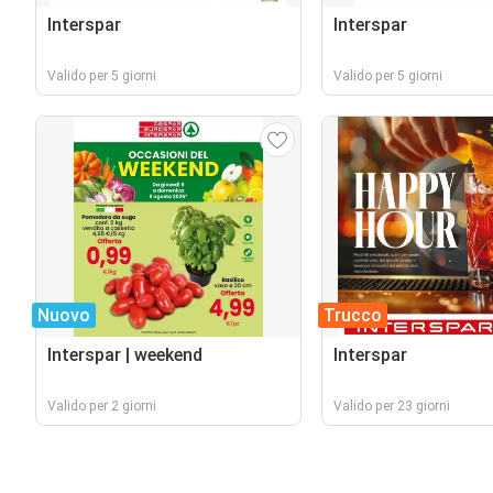
Interspar
Interspar
Valido per 5 giorni
Valido per 5 giorni
Nuovo
Trucco
Interspar | weekend
Interspar
Valido per 2 giorni
Valido per 23 giorni