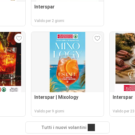
Interspar
Valido per 2 giorni
Interspar | Mixology
Interspar
Valido per 9 giorni
Valido per 23 
Tutti i nuovi volantini