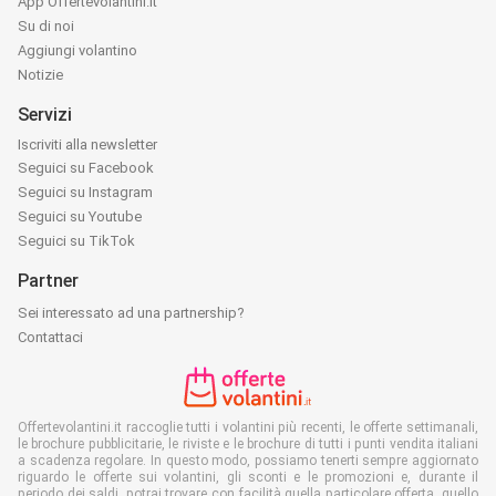
App Offertevolantini.it
Su di noi
Aggiungi volantino
Notizie
Servizi
Iscriviti alla newsletter
Seguici su Facebook
Seguici su Instagram
Seguici su Youtube
Seguici su TikTok
Partner
Sei interessato ad una partnership?
Contattaci
Offertevolantini.it raccoglie tutti i volantini più recenti, le offerte settimanali,
le brochure pubblicitarie, le riviste e le brochure di tutti i punti vendita italiani
a scadenza regolare. In questo modo, possiamo tenerti sempre aggiornato
riguardo le offerte sui volantini, gli sconti e le promozioni e, durante il
periodo dei saldi, potrai trovare con facilità quella particolare offerta, quello