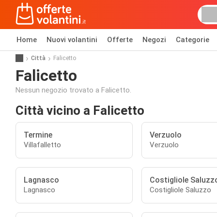
Home
Nuovi volantini
Offerte
Negozi
Categorie
Città
Falicetto
Falicetto
Nessun negozio trovato a Falicetto.
Città vicino a Falicetto
Termine
Verzuolo
Villafalletto
Verzuolo
Lagnasco
Costigliole Saluzz
Lagnasco
Costigliole Saluzzo