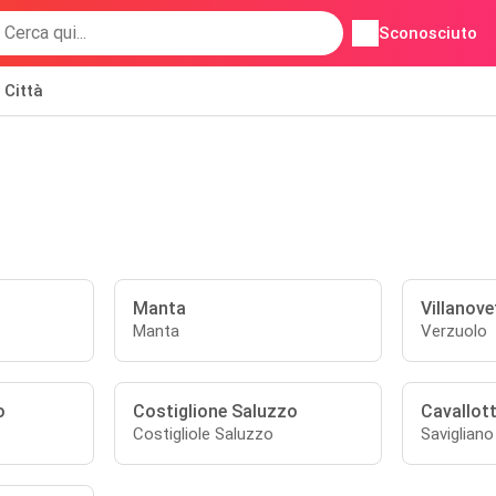
Sconosciuto
Città
Manta
Villanove
Manta
Verzuolo
o
Costiglione Saluzzo
Cavallot
Costigliole Saluzzo
Savigliano