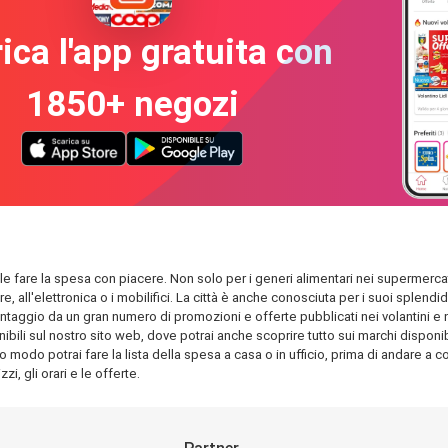
ica l'app gratuita con
1850+ negozi
ibile fare la spesa con piacere. Non solo per i generi alimentari nei supermercat
are, all'elettronica o i mobilifici. La città è anche conosciuta per i suoi spl
antaggio da un gran numero di promozioni e offerte pubblicati nei volantini e nel
ili sul nostro sito web, dove potrai anche scoprire tutto sui marchi disponibili
o modo potrai fare la lista della spesa a casa o in ufficio, prima di andare a com
i, gli orari e le offerte.