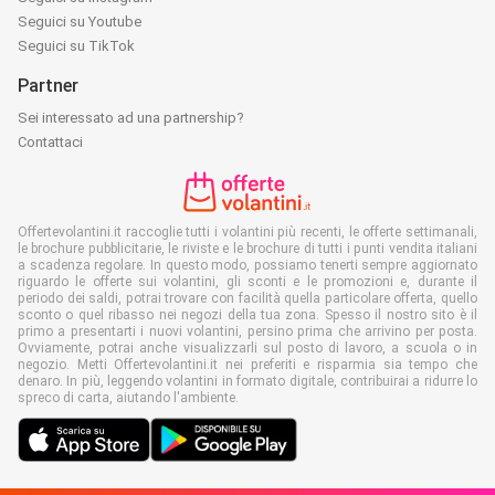
Seguici su Youtube
Seguici su TikTok
Partner
Sei interessato ad una partnership?
Contattaci
Offertevolantini.it raccoglie tutti i volantini più recenti, le offerte settimanali,
le brochure pubblicitarie, le riviste e le brochure di tutti i punti vendita italiani
a scadenza regolare. In questo modo, possiamo tenerti sempre aggiornato
riguardo le offerte sui volantini, gli sconti e le promozioni e, durante il
periodo dei saldi, potrai trovare con facilità quella particolare offerta, quello
sconto o quel ribasso nei negozi della tua zona. Spesso il nostro sito è il
primo a presentarti i nuovi volantini, persino prima che arrivino per posta.
Ovviamente, potrai anche visualizzarli sul posto di lavoro, a scuola o in
negozio. Metti Offertevolantini.it nei preferiti e risparmia sia tempo che
denaro. In più, leggendo volantini in formato digitale, contribuirai a ridurre lo
spreco di carta, aiutando l'ambiente.