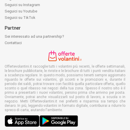
Seguici su Instagram
Seguici su Youtube
Seguici su TikTok
Partner
Sei interessato ad una partnership?
Contattaci
Offertevolantini.it raccoglie tutti i volantini più recenti, le offerte settimanali,
le brochure pubblicitarie, le riviste e le brochure di tutti i punti vendita italiani
a scadenza regolare. In questo modo, possiamo tenerti sempre aggiornato
riguardo le offerte sui volantini, gli sconti e le promozioni e, durante il
periodo dei saldi, potrai trovare con facilità quella particolare offerta, quello
sconto o quel ribasso nei negozi della tua zona. Spesso il nostro sito è il
primo a presentarti i nuovi volantini, persino prima che arrivino per posta.
Ovviamente, potrai anche visualizzarli sul posto di lavoro, a scuola o in
negozio. Metti Offertevolantini.it nei preferiti e risparmia sia tempo che
denaro. In più, leggendo volantini in formato digitale, contribuirai a ridurre lo
spreco di carta, aiutando l'ambiente.