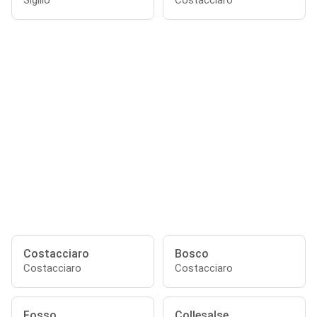
Sigillo
Costacciaro
Costacciaro
Bosco
Costacciaro
Costacciaro
Fosso
Collesalse