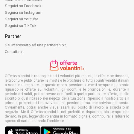
Seguici su Facebook
Seguici su Instagram
Seguici su Youtube
Seguici su TikTok
Partner
Sei interessato ad una partnership?
Contattaci
Offertevolantini.it raccoglie tutti i volantini più recenti, le offerte settimanali,
le brochure pubblicitarie, le riviste e le brochure di tutti i punti vendita italiani
a scadenza regolare. In questo modo, possiamo tenerti sempre aggiornato
riguardo le offerte sui volantini, gli sconti e le promozioni e, durante il
periodo dei saldi, potrai trovare con facilità quella particolare offerta, quello
sconto o quel ribasso nei negozi della tua zona. Spesso il nostro sito è il
primo a presentarti i nuovi volantini, persino prima che arrivino per posta.
Ovviamente, potrai anche visualizzarli sul posto di lavoro, a scuola o in
negozio. Metti Offertevolantini.it nei preferiti e risparmia sia tempo che
denaro. In più, leggendo volantini in formato digitale, contribuirai a ridurre lo
spreco di carta, aiutando l'ambiente.