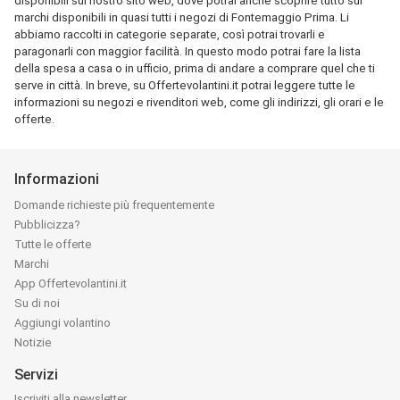
disponibili sul nostro sito web, dove potrai anche scoprire tutto sui
marchi disponibili in quasi tutti i negozi di Fontemaggio Prima. Li
abbiamo raccolti in categorie separate, così potrai trovarli e
paragonarli con maggior facilità. In questo modo potrai fare la lista
della spesa a casa o in ufficio, prima di andare a comprare quel che ti
serve in città. In breve, su Offertevolantini.it potrai leggere tutte le
informazioni su negozi e rivenditori web, come gli indirizzi, gli orari e le
offerte.
Informazioni
Domande richieste più frequentemente
Pubblicizza?
Tutte le offerte
Marchi
App Offertevolantini.it
Su di noi
Aggiungi volantino
Notizie
Servizi
Iscriviti alla newsletter