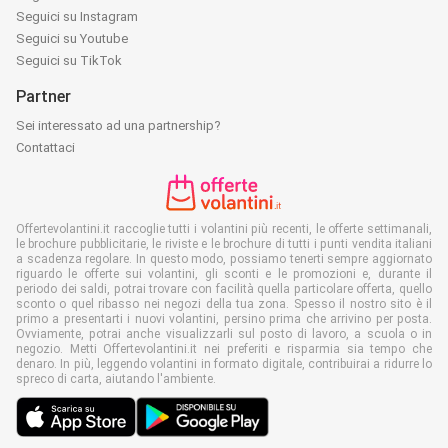
Seguici su Instagram
Seguici su Youtube
Seguici su TikTok
Partner
Sei interessato ad una partnership?
Contattaci
Offertevolantini.it raccoglie tutti i volantini più recenti, le offerte settimanali,
le brochure pubblicitarie, le riviste e le brochure di tutti i punti vendita italiani
a scadenza regolare. In questo modo, possiamo tenerti sempre aggiornato
riguardo le offerte sui volantini, gli sconti e le promozioni e, durante il
periodo dei saldi, potrai trovare con facilità quella particolare offerta, quello
sconto o quel ribasso nei negozi della tua zona. Spesso il nostro sito è il
primo a presentarti i nuovi volantini, persino prima che arrivino per posta.
Ovviamente, potrai anche visualizzarli sul posto di lavoro, a scuola o in
negozio. Metti Offertevolantini.it nei preferiti e risparmia sia tempo che
denaro. In più, leggendo volantini in formato digitale, contribuirai a ridurre lo
spreco di carta, aiutando l'ambiente.