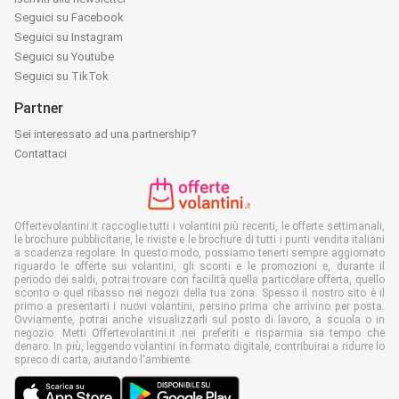
Seguici su Facebook
Seguici su Instagram
Seguici su Youtube
Seguici su TikTok
Partner
Sei interessato ad una partnership?
Contattaci
Offertevolantini.it raccoglie tutti i volantini più recenti, le offerte settimanali,
le brochure pubblicitarie, le riviste e le brochure di tutti i punti vendita italiani
a scadenza regolare. In questo modo, possiamo tenerti sempre aggiornato
riguardo le offerte sui volantini, gli sconti e le promozioni e, durante il
periodo dei saldi, potrai trovare con facilità quella particolare offerta, quello
sconto o quel ribasso nei negozi della tua zona. Spesso il nostro sito è il
primo a presentarti i nuovi volantini, persino prima che arrivino per posta.
Ovviamente, potrai anche visualizzarli sul posto di lavoro, a scuola o in
negozio. Metti Offertevolantini.it nei preferiti e risparmia sia tempo che
denaro. In più, leggendo volantini in formato digitale, contribuirai a ridurre lo
spreco di carta, aiutando l'ambiente.