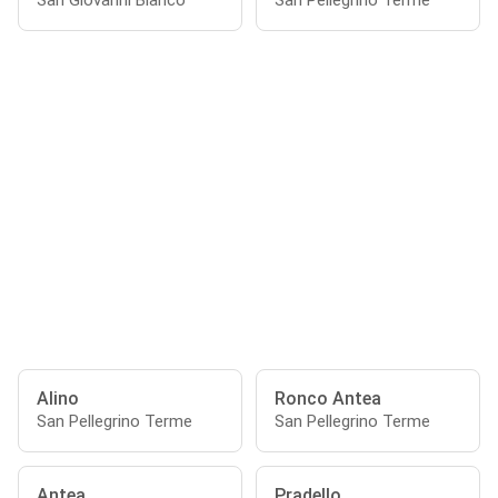
San Giovanni Bianco
San Pellegrino Terme
Alino
Ronco Antea
San Pellegrino Terme
San Pellegrino Terme
Antea
Pradello