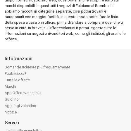
disponibili sul nostro sito web, dove potrai anche scoprire tutto sui
marchi disponibili in quasi tutti i negozi di Fuipiano al Brembo. Li
abbiamo raccolti in categorie separate, così potrai trovarli e
paragonarli con maggior facilità. In questo modo potrai fare la lista
della spesa a casa o in ufficio, prima di andare a comprare quel che ti
serve in città. In breve, su Offertevolantini.it potrai leggere tutte le
informazioni su negozi e rivenditori web, come gli indirizzi, gli orari e le
offerte.
Informazioni
Domande richieste più frequentemente
Pubblicizza?
Tutte le offerte
Marchi
App Offertevolantini.it
Su di noi
Aggiungi volantino
Notizie
Servizi
Iscriviti alla newsletter