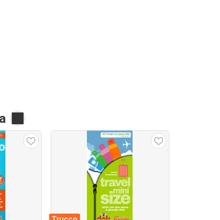
na
Trucco