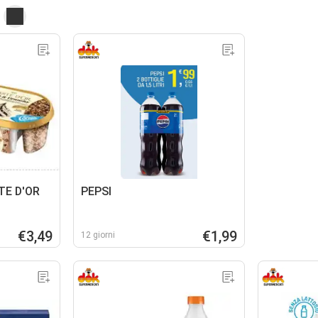
TE D'OR
PEPSI
€3,49
€1,99
12 giorni