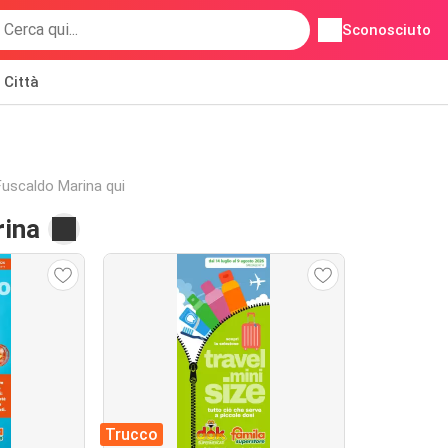
Sconosciuto
Città
i Fuscaldo Marina qui
rina
Trucco