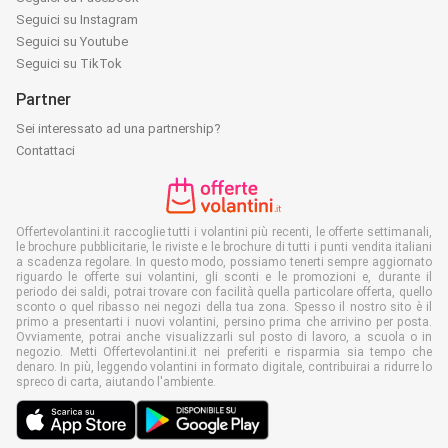
Seguici su Instagram
Seguici su Youtube
Seguici su TikTok
Partner
Sei interessato ad una partnership?
Contattaci
Offertevolantini.it raccoglie tutti i volantini più recenti, le offerte settimanali,
le brochure pubblicitarie, le riviste e le brochure di tutti i punti vendita italiani
a scadenza regolare. In questo modo, possiamo tenerti sempre aggiornato
riguardo le offerte sui volantini, gli sconti e le promozioni e, durante il
periodo dei saldi, potrai trovare con facilità quella particolare offerta, quello
sconto o quel ribasso nei negozi della tua zona. Spesso il nostro sito è il
primo a presentarti i nuovi volantini, persino prima che arrivino per posta.
Ovviamente, potrai anche visualizzarli sul posto di lavoro, a scuola o in
negozio. Metti Offertevolantini.it nei preferiti e risparmia sia tempo che
denaro. In più, leggendo volantini in formato digitale, contribuirai a ridurre lo
spreco di carta, aiutando l'ambiente.