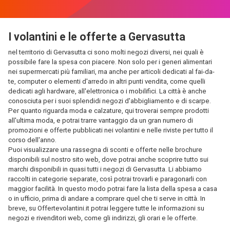
I volantini e le offerte a Gervasutta
nel territorio di Gervasutta ci sono molti negozi diversi, nei quali è
possibile fare la spesa con piacere. Non solo per i generi alimentari
nei supermercati più familiari, ma anche per articoli dedicati al fai-da-
te, computer o elementi d'arredo in altri punti vendita, come quelli
dedicati agli hardware, all'elettronica o i mobilifici. La città è anche
conosciuta per i suoi splendidi negozi d'abbigliamento e di scarpe.
Per quanto riguarda moda e calzature, qui troverai sempre prodotti
all'ultima moda, e potrai trarre vantaggio da un gran numero di
promozioni e offerte pubblicati nei volantini e nelle riviste per tutto il
corso dell'anno.
Puoi visualizzare una rassegna di sconti e offerte nelle brochure
disponibili sul nostro sito web, dove potrai anche scoprire tutto sui
marchi disponibili in quasi tutti i negozi di Gervasutta. Li abbiamo
raccolti in categorie separate, così potrai trovarli e paragonarli con
maggior facilità. In questo modo potrai fare la lista della spesa a casa
o in ufficio, prima di andare a comprare quel che ti serve in città. In
breve, su Offertevolantini.it potrai leggere tutte le informazioni su
negozi e rivenditori web, come gli indirizzi, gli orari e le offerte.