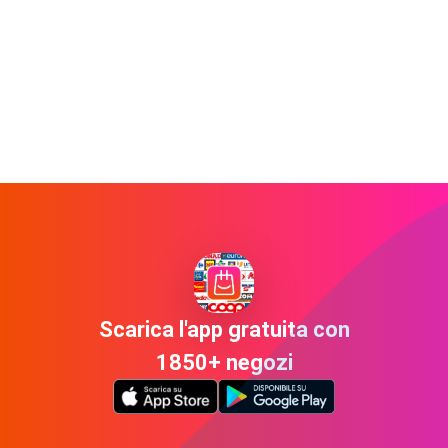
Scarica l'app gratuita con
1850+ negozi