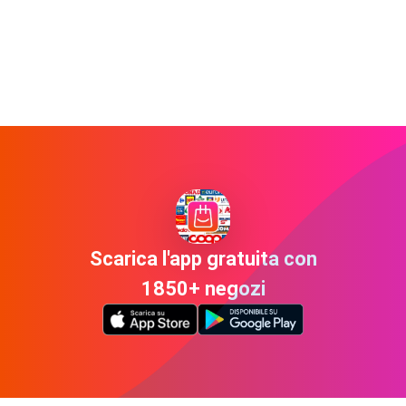
Scarica l'app gratuita con
1850+ negozi