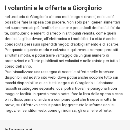
I volantini e le offerte a Giorgilorio
nel territorio di Giorgilorio ci sono molti negozi diversi, nei quali è
possibile fare la spesa con piacere. Non solo per i generi alimentari
nei supermercati più familiari, ma anche per articoli dedicati al fai-da-
te, computer o elementi d'arredo in altri punti vendita, come quelli
dedicati agli hardware, all'elettronica o i mobilifici. La città è anche
conosciuta per i suoi splendidi negozi d'abbigliamento e di scarpe.
Per quanto riguarda moda e calzature, qui troverai sempre prodotti
all'ultima moda, e potrai trarre vantaggio da un gran numero di
promozioni e offerte pubblicati nei volantini e nelle riviste per tutto il
corso dell'anno.
Puoi visualizzare una rassegna di sconti e offerte nelle brochure
disponibili sul nostro sito web, dove potrai anche scoprire tutto sui
marchi disponibili in quasi tutti i negozi di Giorgilorio. Li abbiamo
raccolti in categorie separate, così potrai trovarli e paragonarli con
maggior facilità. In questo modo potrai fare la lista della spesa a casa
o in ufficio, prima di andare a comprare quel che ti serve in città. In
breve, su Offertevolantini.it potrai leggere tutte le informazioni su
negozi e rivenditori web, come gli indirizzi, gli orari e le offerte.
Informazioni