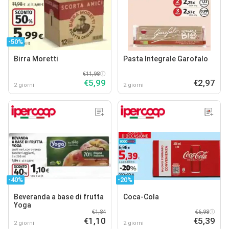
-50%
Birra Moretti
Pasta Integrale Garofalo
€11,98
€5,99
€2,97
2 giorni
2 giorni
-40%
-20%
Beveranda a base di frutta
Coca-Cola
Yoga
€1,84
€6,98
€1,10
€5,39
2 giorni
2 giorni