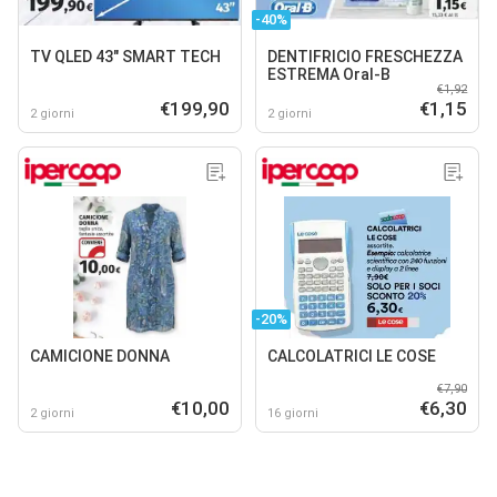
-40%
TV QLED 43" SMART TECH
DENTIFRICIO FRESCHEZZA
ESTREMA Oral-B
€1,92
€199,90
€1,15
2 giorni
2 giorni
-20%
CAMICIONE DONNA
CALCOLATRICI LE COSE
€7,90
€10,00
€6,30
2 giorni
16 giorni