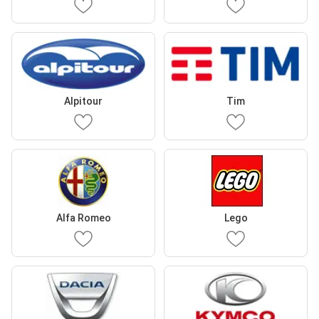
Alpitour
Tim
Alfa Romeo
Lego