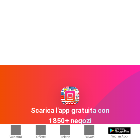
Scarica l'app gratuita con
1850+ negozi
Vedi in App
Volantini
Offerte
Preferiti
Salvato