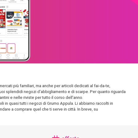
rcati più familiari, ma anche per articoli dedicati al fai-da-te,
 i suoi splendidi negozi d'abbigliamento e di scarpe. Per quanto riguarda
ini e nelle riviste per tutto il corso dell'anno.
i in quasi tutti i negozi di Grumo Appula. Li abbiamo raccolti in
andare a comprare quel che ti serve in città. In breve, su