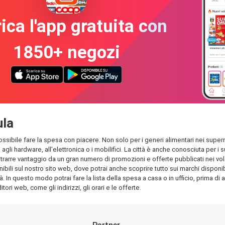
ica l'app gratuita con
1850+ negozi
ula
ossibile fare la spesa con piacere. Non solo per i generi alimentari nei superme
 agli hardware, all'elettronica o i mobilifici. La città è anche conosciuta per
rarre vantaggio da un gran numero di promozioni e offerte pubblicati nei volant
bili sul nostro sito web, dove potrai anche scoprire tutto sui marchi disponibil
à. In questo modo potrai fare la lista della spesa a casa o in ufficio, prima di 
tori web, come gli indirizzi, gli orari e le offerte.