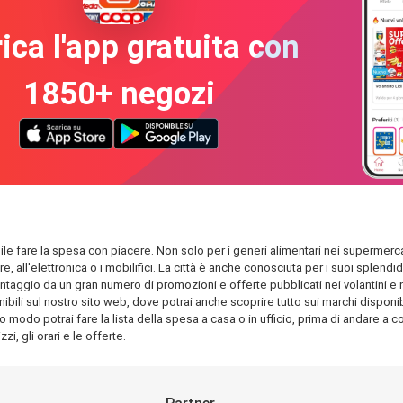
ica l'app gratuita con
1850+ negozi
ibile fare la spesa con piacere. Non solo per i generi alimentari nei supermercat
are, all'elettronica o i mobilifici. La città è anche conosciuta per i suoi spl
antaggio da un gran numero di promozioni e offerte pubblicati nei volantini e nel
ili sul nostro sito web, dove potrai anche scoprire tutto sui marchi disponibili
o modo potrai fare la lista della spesa a casa o in ufficio, prima di andare a com
i, gli orari e le offerte.