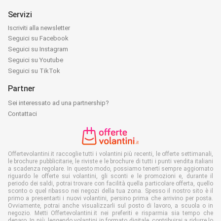
Servizi
Iscriviti alla newsletter
Seguici su Facebook
Seguici su Instagram
Seguici su Youtube
Seguici su TikTok
Partner
Sei interessato ad una partnership?
Contattaci
Offertevolantini.it raccoglie tutti i volantini più recenti, le offerte settimanali,
le brochure pubblicitarie, le riviste e le brochure di tutti i punti vendita italiani
a scadenza regolare. In questo modo, possiamo tenerti sempre aggiornato
riguardo le offerte sui volantini, gli sconti e le promozioni e, durante il
periodo dei saldi, potrai trovare con facilità quella particolare offerta, quello
sconto o quel ribasso nei negozi della tua zona. Spesso il nostro sito è il
primo a presentarti i nuovi volantini, persino prima che arrivino per posta.
Ovviamente, potrai anche visualizzarli sul posto di lavoro, a scuola o in
negozio. Metti Offertevolantini.it nei preferiti e risparmia sia tempo che
denaro. In più, leggendo volantini in formato digitale, contribuirai a ridurre lo