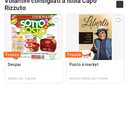
Volantini consigliati a Isola Capo
Rizzuto
Trucco
Trucco
Despar
Punto é market
Valido per 5 giorni
Ancora valido per 3 mesi