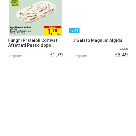
-30%
Funghi Prataioli Coltivati
3 Gelato Magnum Algida
Affettati Passo dopo
€4,99
Passo Despar
€1,79
€3,49
12 giorni
12 giorni