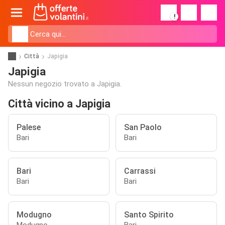
!
Città
Japigia
Japigia
Nessun negozio trovato a Japigia.
Città vicino a Japigia
Palese
San Paolo
Bari
Bari
Bari
Carrassi
Bari
Bari
Modugno
Santo Spirito