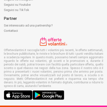
Seguici su Youtube
Seguici su TikTok
Partner
Sei interessato ad una partnership?
Contattaci
Offertevolantini.it raccoglie tutti i volantini più recenti, le offerte settimanali,
le brochure pubblicitarie, le riviste e le brochure di tutti i punti vendita italiani
a scadenza regolare. In questo modo, possiamo tenerti sempre aggiornato
riguardo le offerte sui volantini, gli sconti e le promozioni e, durante il
periodo dei saldi, potrai trovare con facilità quella particolare offerta, quello
sconto o quel ribasso nei negozi della tua zona. Spesso il nostro sito è il
primo a presentarti i nuovi volantini, persino prima che arrivino per posta.
Ovviamente, potrai anche visualizzarli sul posto di lavoro, a scuola o in
negozio. Metti Offertevolantini.it nei preferiti e risparmia sia tempo che
denaro. In più, leggendo volantini in formato digitale, contribuirai a ridurre lo
spreco di carta, aiutando l'ambiente.