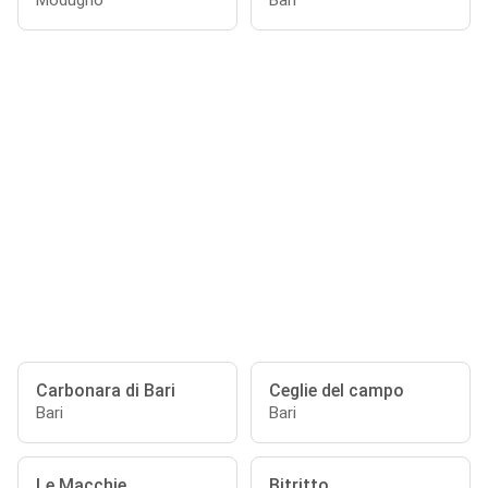
Modugno
Bari
Carbonara di Bari
Ceglie del campo
Bari
Bari
Le Macchie
Bitritto