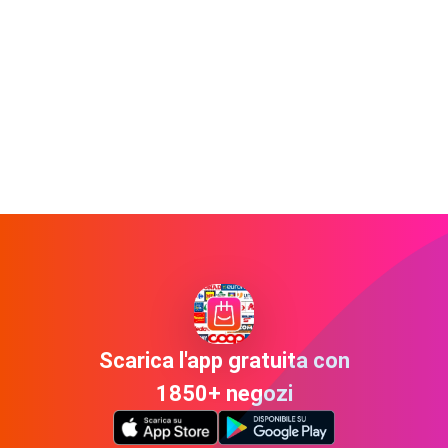
Scarica l'app gratuita con
1850+ negozi