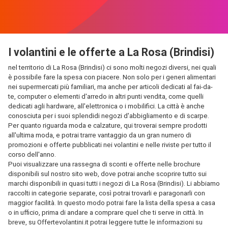
I volantini e le offerte a La Rosa (Brindisi)
nel territorio di La Rosa (Brindisi) ci sono molti negozi diversi, nei quali
è possibile fare la spesa con piacere. Non solo per i generi alimentari
nei supermercati più familiari, ma anche per articoli dedicati al fai-da-
te, computer o elementi d'arredo in altri punti vendita, come quelli
dedicati agli hardware, all'elettronica o i mobilifici. La città è anche
conosciuta per i suoi splendidi negozi d'abbigliamento e di scarpe.
Per quanto riguarda moda e calzature, qui troverai sempre prodotti
all'ultima moda, e potrai trarre vantaggio da un gran numero di
promozioni e offerte pubblicati nei volantini e nelle riviste per tutto il
corso dell'anno.
Puoi visualizzare una rassegna di sconti e offerte nelle brochure
disponibili sul nostro sito web, dove potrai anche scoprire tutto sui
marchi disponibili in quasi tutti i negozi di La Rosa (Brindisi). Li abbiamo
raccolti in categorie separate, così potrai trovarli e paragonarli con
maggior facilità. In questo modo potrai fare la lista della spesa a casa
o in ufficio, prima di andare a comprare quel che ti serve in città. In
breve, su Offertevolantini.it potrai leggere tutte le informazioni su