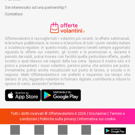
Sei interessato ad una partnership?
Contattaci
Offertevolantini.it raccoglie tutti i volantini più recenti, le offerte settimanali,
le brochure pubblicitarie, le riviste e le brochure di tutti i punti vendita italiani
a scadenza regolare. In questo modo, possiamo tenerti sempre aggiornato
riguardo le offerte sui volantini, gli sconti e le promozioni e, durante il
periodo dei saldi, potrai trovare con facilità quella particolare offerta, quello
sconto o quel ribasso nei negozi della tua zona. Spesso il nostro sito è il
primo a presentarti i nuovi volantini, persino prima che arrivino per posta.
Ovviamente, potrai anche visualizzarli sul posto di lavoro, a scuola o in
negozio. Metti Offertevolantini.it nei preferiti e risparmia sia tempo che
denaro. In più, leggendo volantini in formato digitale, contribuirai a ridurre lo
spreco di carta, aiutando l'ambiente.
Tutti i diritti riservati © Offertevolantini.it 2026 |
Disclaimer
|
Termini e
condizioni
|
Politiche sulla privacy
|
Informativa sui cookie