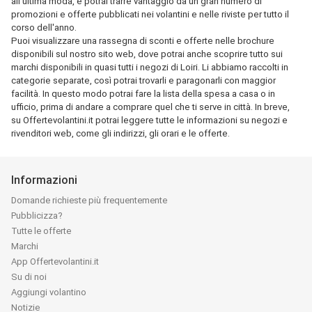
all'ultima moda, e potrai trarre vantaggio da un gran numero di
promozioni e offerte pubblicati nei volantini e nelle riviste per tutto il
corso dell'anno.
Puoi visualizzare una rassegna di sconti e offerte nelle brochure
disponibili sul nostro sito web, dove potrai anche scoprire tutto sui
marchi disponibili in quasi tutti i negozi di Loiri. Li abbiamo raccolti in
categorie separate, così potrai trovarli e paragonarli con maggior
facilità. In questo modo potrai fare la lista della spesa a casa o in
ufficio, prima di andare a comprare quel che ti serve in città. In breve,
su Offertevolantini.it potrai leggere tutte le informazioni su negozi e
rivenditori web, come gli indirizzi, gli orari e le offerte.
Informazioni
Domande richieste più frequentemente
Pubblicizza?
Tutte le offerte
Marchi
App Offertevolantini.it
Su di noi
Aggiungi volantino
Notizie