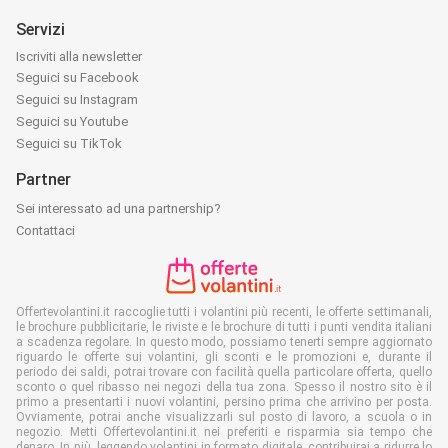
Servizi
Iscriviti alla newsletter
Seguici su Facebook
Seguici su Instagram
Seguici su Youtube
Seguici su TikTok
Partner
Sei interessato ad una partnership?
Contattaci
Offertevolantini.it raccoglie tutti i volantini più recenti, le offerte settimanali,
le brochure pubblicitarie, le riviste e le brochure di tutti i punti vendita italiani
a scadenza regolare. In questo modo, possiamo tenerti sempre aggiornato
riguardo le offerte sui volantini, gli sconti e le promozioni e, durante il
periodo dei saldi, potrai trovare con facilità quella particolare offerta, quello
sconto o quel ribasso nei negozi della tua zona. Spesso il nostro sito è il
primo a presentarti i nuovi volantini, persino prima che arrivino per posta.
Ovviamente, potrai anche visualizzarli sul posto di lavoro, a scuola o in
negozio. Metti Offertevolantini.it nei preferiti e risparmia sia tempo che
denaro. In più, leggendo volantini in formato digitale, contribuirai a ridurre lo