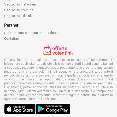
Seguici su Instagram
Seguici su Youtube
Seguici su TikTok
Partner
Sei interessato ad una partnership?
Contattaci
Offertevolantini.it raccoglie tutti i volantini più recenti, le offerte settimanali,
le brochure pubblicitarie, le riviste e le brochure di tutti i punti vendita italiani
a scadenza regolare. In questo modo, possiamo tenerti sempre aggiornato
riguardo le offerte sui volantini, gli sconti e le promozioni e, durante il
periodo dei saldi, potrai trovare con facilità quella particolare offerta, quello
sconto o quel ribasso nei negozi della tua zona. Spesso il nostro sito è il
primo a presentarti i nuovi volantini, persino prima che arrivino per posta.
Ovviamente, potrai anche visualizzarli sul posto di lavoro, a scuola o in
negozio. Metti Offertevolantini.it nei preferiti e risparmia sia tempo che
denaro. In più, leggendo volantini in formato digitale, contribuirai a ridurre lo
spreco di carta, aiutando l'ambiente.