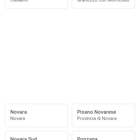
Casalino
Granozzo con Monticello
Novara
Pisano Novarese
Novara
Provincia di Novara
Novara Sud
Ponzana