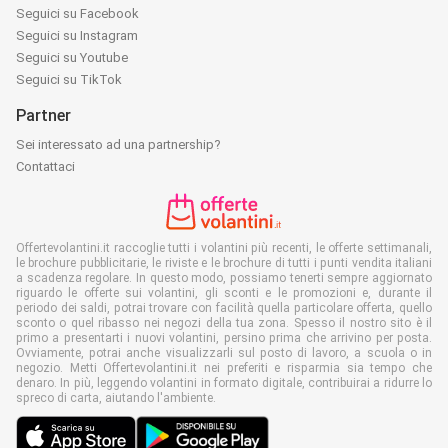
Seguici su Facebook
Seguici su Instagram
Seguici su Youtube
Seguici su TikTok
Partner
Sei interessato ad una partnership?
Contattaci
Offertevolantini.it raccoglie tutti i volantini più recenti, le offerte settimanali,
le brochure pubblicitarie, le riviste e le brochure di tutti i punti vendita italiani
a scadenza regolare. In questo modo, possiamo tenerti sempre aggiornato
riguardo le offerte sui volantini, gli sconti e le promozioni e, durante il
periodo dei saldi, potrai trovare con facilità quella particolare offerta, quello
sconto o quel ribasso nei negozi della tua zona. Spesso il nostro sito è il
primo a presentarti i nuovi volantini, persino prima che arrivino per posta.
Ovviamente, potrai anche visualizzarli sul posto di lavoro, a scuola o in
negozio. Metti Offertevolantini.it nei preferiti e risparmia sia tempo che
denaro. In più, leggendo volantini in formato digitale, contribuirai a ridurre lo
spreco di carta, aiutando l'ambiente.