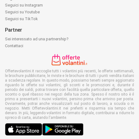
Seguici su Instagram
Seguici su Youtube
Seguici su TikTok
Partner
Sei interessato ad una partnership?
Contattaci
Offertevolantini.it raccoglie tutti i volantini più recenti, le offerte settimanali,
le brochure pubblicitarie, le riviste e le brochure di tutti i punti vendita italiani
a scadenza regolare. In questo modo, possiamo tenerti sempre aggiornato
riguardo le offerte sui volantini, gli sconti e le promozioni e, durante il
periodo dei saldi, potrai trovare con facilità quella particolare offerta, quello
sconto o quel ribasso nei negozi della tua zona. Spesso il nostro sito è il
primo a presentarti i nuovi volantini, persino prima che arrivino per posta.
Ovviamente, potrai anche visualizzarli sul posto di lavoro, a scuola o in
negozio. Metti Offertevolantini.it nei preferiti e risparmia sia tempo che
denaro. In più, leggendo volantini in formato digitale, contribuirai a ridurre lo
spreco di carta, aiutando l'ambiente.